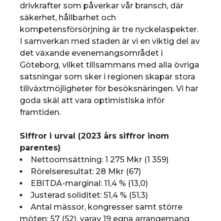
drivkrafter som påverkar vår bransch, där
säkerhet, hållbarhet och
kompetensförsörjning är tre nyckelaspekter.
I samverkan med staden är vi en viktig del av
det växande evenemangsområdet i
Göteborg, vilket tillsammans med alla övriga
satsningar som sker i regionen skapar stora
tillväxtmöjligheter för besöksnäringen. Vi har
goda skäl att vara optimistiska inför
framtiden.
Siffror i urval (2023 års siffror inom
parentes)
Nettoomsättning: 1 275 Mkr (1 359)
Rörelseresultat: 28 Mkr (67)
EBITDA-marginal: 11,4 % (13,0)
Justerad soliditet: 51,4 % (51,3)
Antal mässor, kongresser samt större
möten: 57 (52), varav 19 egna arrangemang