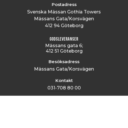
Postadress
Svenska Mässan Gothia Towers
Mässans Gata/Korsvägen
412 94 Göteborg
Godsleveranser
Mässans gata 6;
412 51 Göteborg
Besöksadress
Mässans Gata/Korsvägen
Kontakt
031-708 80 00
Utforska Oss
Kalender
Scrol
Mässor
till
Hotell